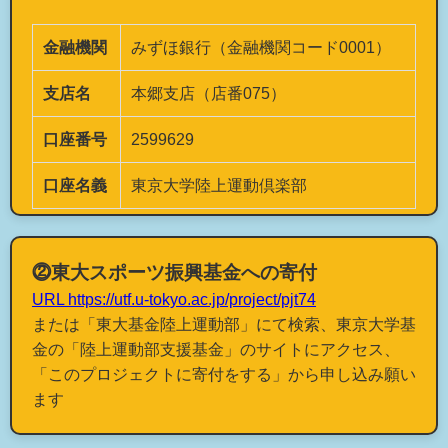
金融機関
みずほ銀行（金融機関コード0001）
支店名
本郷支店（店番075）
口座番号
2599629
口座名義
東京大学陸上運動倶楽部
⓶東大スポーツ振興基金への寄付
URL https://utf.u-tokyo.ac.jp/project/pjt74
または「東大基金陸上運動部」にて検索、東京大学基
金の「陸上運動部支援基金」のサイトにアクセス、
「このプロジェクトに寄付をする」から申し込み願い
ます