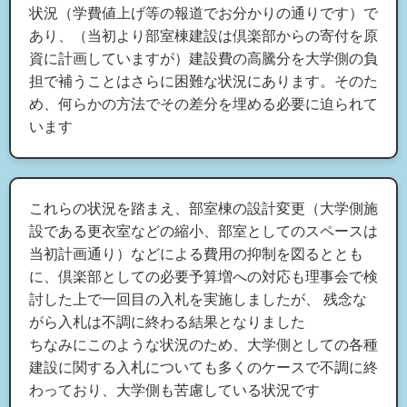
状況（学費値上げ等の報道でお分かりの通りです）で
あり、（当初より部室棟建設は倶楽部からの寄付を原
資に計画していますが）建設費の高騰分を大学側の負
担で補うことはさらに困難な状況にあります。そのた
め、何らかの方法でその差分を埋める必要に迫られて
います
これらの状況を踏まえ、部室棟の設計変更（大学側施
設である更衣室などの縮小、部室としてのスペースは
当初計画通り）などによる費用の抑制を図るととも
に、倶楽部としての必要予算増への対応も理事会で検
討した上で一回目の入札を実施しましたが、 残念な
がら入札は不調に終わる結果となりました
ちなみにこのような状況のため、大学側としての各種
建設に関する入札についても多くのケースで不調に終
わっており、大学側も苦慮している状況です